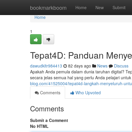
Home
bookmarkboom
Home
New
Submit
Home
1
Tepat4D: Panduan Menye
dawudkltr984413
82 days ago
News
Discuss
Apakah Anda pemula dalam dunia taruhan digital? Tep
secara jelas semua hal yang perlu Anda pelajari untuk
blog.com/41525004/tepat4d-langkah-menyeluruh-unt
Comments
Who Upvoted
Comments
Submit a Comment
No HTML