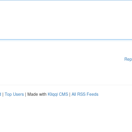
Rep
d
|
Top Users
| Made with
Kliqqi CMS
|
All RSS Feeds