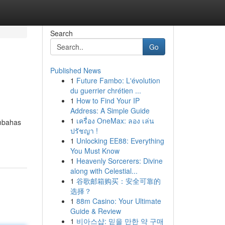
Search
Go
Published News
1
Future Fambo: L'évolution
du guerrier chrétien ...
1
How to Find Your IP
Address: A Simple Guide
1
เครื่อง OneMax: ลอง เล่น
embahas
ปรัชญา !
1
Unlocking EE88: Everything
You Must Know
1
Heavenly Sorcerers: Divine
along with Celestial...
1
谷歌邮箱购买：安全可靠的
选择？
1
88m Casino: Your Ultimate
Guide & Review
1
비아스샵: 믿을 만한 약 구매