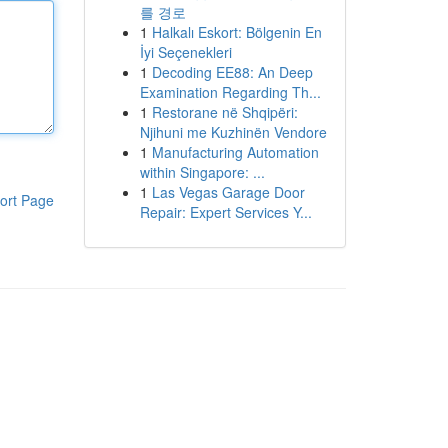
를 경로
1
Halkalı Eskort: Bölgenin En
İyi Seçenekleri
1
Decoding EE88: An Deep
Examination Regarding Th...
1
Restorane në Shqipëri:
Njihuni me Kuzhinën Vendore
1
Manufacturing Automation
within Singapore: ...
1
Las Vegas Garage Door
ort Page
Repair: Expert Services Y...