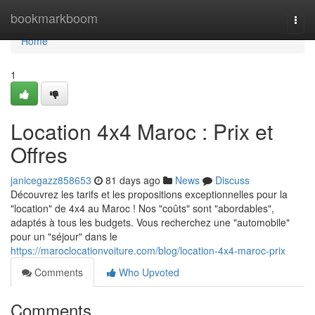
Home
bookmarkboom
Togg
navi
Home
1
Location 4x4 Maroc : Prix et
Offres
janicegazz858653
81 days ago
News
Discuss
Découvrez les tarifs et les propositions exceptionnelles pour la
"location" de 4x4 au Maroc ! Nos "coûts" sont "abordables",
adaptés à tous les budgets. Vous recherchez une "automobile"
pour un "séjour" dans le
https://maroclocationvoiture.com/blog/location-4x4-maroc-prix
Comments
Who Upvoted
Comments