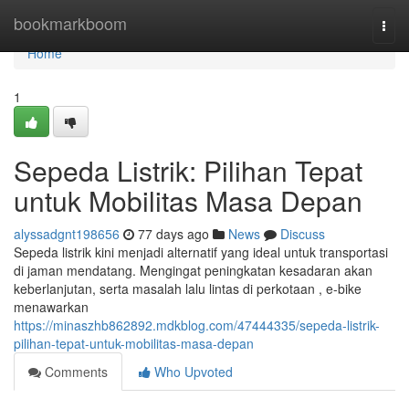
Home
bookmarkboom
Togg
navi
Home
1
Sepeda Listrik: Pilihan Tepat
untuk Mobilitas Masa Depan
alyssadgnt198656
77 days ago
News
Discuss
Sepeda listrik kini menjadi alternatif yang ideal untuk transportasi
di jaman mendatang. Mengingat peningkatan kesadaran akan
keberlanjutan, serta masalah lalu lintas di perkotaan , e-bike
menawarkan
https://minaszhb862892.mdkblog.com/47444335/sepeda-listrik-
pilihan-tepat-untuk-mobilitas-masa-depan
Comments
Who Upvoted