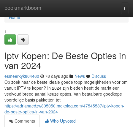
Home
bookmarkboom
Togg
navi
Home
1
Iptv Kopen: De Beste Opties in
van 2024
esmeerkyk804460
78 days ago
News
Discuss
Op zoek naar de beste ideale goede topp mogelijkheden voor om
vanuit IPTV te kopen? In 2024 zijn bieden heeft de markt een
veelvoud breed aantal keuze opties. Van betaalbare goedkope
voordelige basis pakketten tot
https://adrianaedzw805050.mdkblog.com/47545587/iptv-kopen-
de-beste-opties-in-van-2024
Comments
Who Upvoted