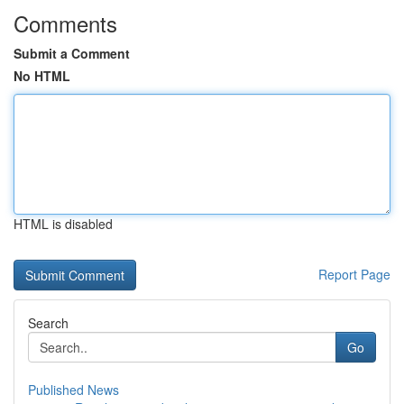
Comments
Submit a Comment
No HTML
HTML is disabled
Report Page
Search
Go
Published News