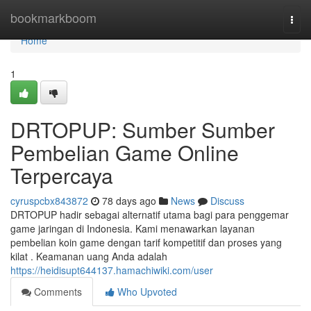
Home
bookmarkboom
Togg
navi
Home
1
DRTOPUP: Sumber Sumber
Pembelian Game Online
Terpercaya
cyruspcbx843872
78 days ago
News
Discuss
DRTOPUP hadir sebagai alternatif utama bagi para penggemar
game jaringan di Indonesia. Kami menawarkan layanan
pembelian koin game dengan tarif kompetitif dan proses yang
kilat . Keamanan uang Anda adalah
https://heidisupt644137.hamachiwiki.com/user
Comments
Who Upvoted