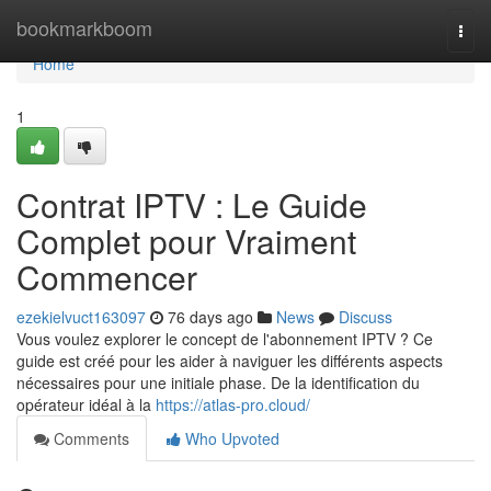
Home
bookmarkboom
Togg
navi
Home
1
Contrat IPTV : Le Guide
Complet pour Vraiment
Commencer
ezekielvuct163097
76 days ago
News
Discuss
Vous voulez explorer le concept de l'abonnement IPTV ? Ce
guide est créé pour les aider à naviguer les différents aspects
nécessaires pour une initiale phase. De la identification du
opérateur idéal à la
https://atlas-pro.cloud/
Comments
Who Upvoted