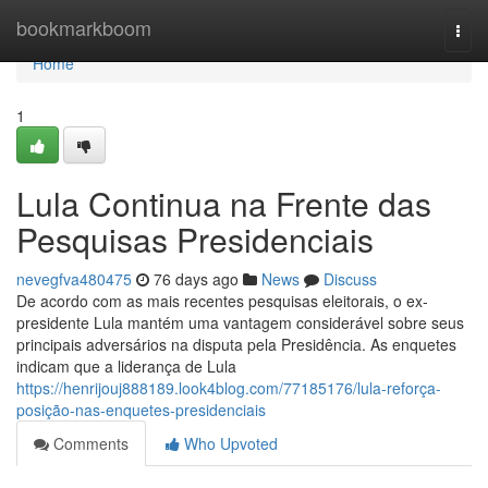
Home
bookmarkboom
Togg
navi
Home
1
Lula Continua na Frente das
Pesquisas Presidenciais
nevegfva480475
76 days ago
News
Discuss
De acordo com as mais recentes pesquisas eleitorais, o ex-
presidente Lula mantém uma vantagem considerável sobre seus
principais adversários na disputa pela Presidência. As enquetes
indicam que a liderança de Lula
https://henrijouj888189.look4blog.com/77185176/lula-reforça-
posição-nas-enquetes-presidenciais
Comments
Who Upvoted