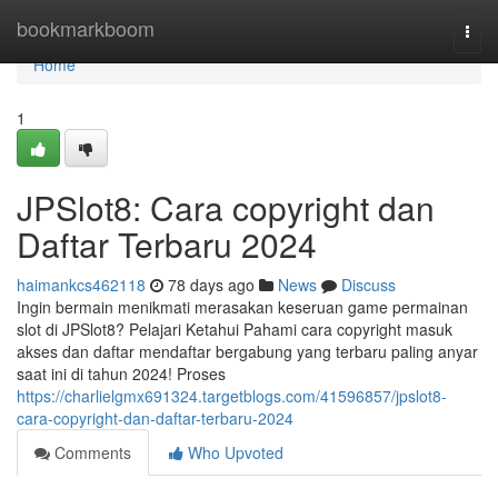
Home
bookmarkboom
Togg
navi
Home
1
JPSlot8: Cara copyright dan
Daftar Terbaru 2024
haimankcs462118
78 days ago
News
Discuss
Ingin bermain menikmati merasakan keseruan game permainan
slot di JPSlot8? Pelajari Ketahui Pahami cara copyright masuk
akses dan daftar mendaftar bergabung yang terbaru paling anyar
saat ini di tahun 2024! Proses
https://charlielgmx691324.targetblogs.com/41596857/jpslot8-
cara-copyright-dan-daftar-terbaru-2024
Comments
Who Upvoted