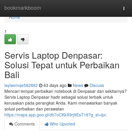
Home
bookmarkboom
Togg
navi
Home
1
Servis Laptop Denpasar:
Solusi Tepat untuk Perbaikan
Bali
laylaemqe582882
63 days ago
News
Discuss
Mencari tempat perbaikan notebook di Denpasar dan sekitarnya?
Servis Laptop Denpasar hadir sebagai solusi terbaik untuk
kerusakan pada perangkat Anda. Kami menawarkan banyak
solusi perbaikan dan perawatan
https://maps.app.goo.gl/dh7oCKkX9rj9EsT18?g_st=ipc
Comments
Who Upvoted