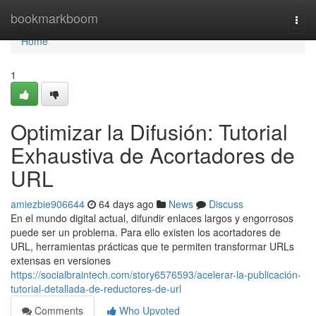
Home
bookmarkboom
Togg
navi
Home
1
Optimizar la Difusión: Tutorial
Exhaustiva de Acortadores de
URL
amiezbie906644
64 days ago
News
Discuss
En el mundo digital actual, difundir enlaces largos y engorrosos
puede ser un problema. Para ello existen los acortadores de
URL, herramientas prácticas que te permiten transformar URLs
extensas en versiones
https://socialbraintech.com/story6576593/acelerar-la-publicación-
tutorial-detallada-de-reductores-de-url
Comments
Who Upvoted