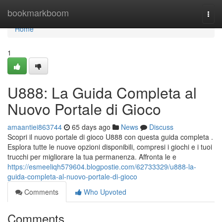
Home
bookmarkboom
Togg
navi
Home
1
U888: La Guida Completa al
Nuovo Portale di Gioco
amaantiei863744
65 days ago
News
Discuss
Scopri il nuovo portale di gioco U888 con questa guida completa .
Esplora tutte le nuove opzioni disponibili, compresi i giochi e i tuoi
trucchi per migliorare la tua permanenza. Affronta le e
https://esmeeliqh579604.blogpostie.com/62733329/u888-la-
guida-completa-al-nuovo-portale-di-gioco
Comments
Who Upvoted
Comments