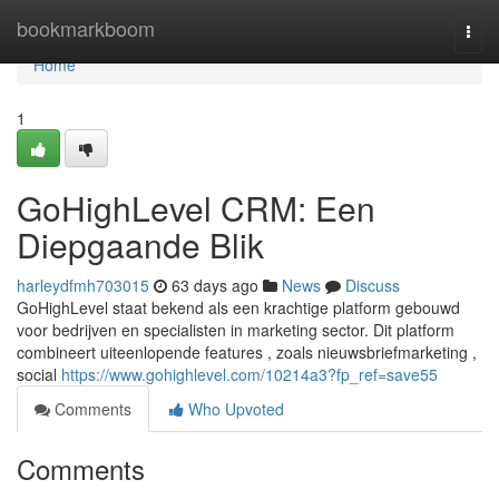
Home
bookmarkboom
Togg
navi
Home
1
GoHighLevel CRM: Een
Diepgaande Blik
harleydfmh703015
63 days ago
News
Discuss
GoHighLevel staat bekend als een krachtige platform gebouwd
voor bedrijven en specialisten in marketing sector. Dit platform
combineert uiteenlopende features , zoals nieuwsbriefmarketing ,
social
https://www.gohighlevel.com/10214a3?fp_ref=save55
Comments
Who Upvoted
Comments