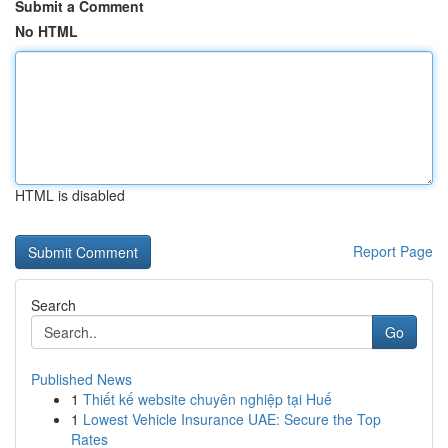
Submit a Comment
No HTML
HTML is disabled
Report Page
Search
Go
Published News
1
Thiết kế website chuyên nghiệp tại Huế
1
Lowest Vehicle Insurance UAE: Secure the Top
Rates