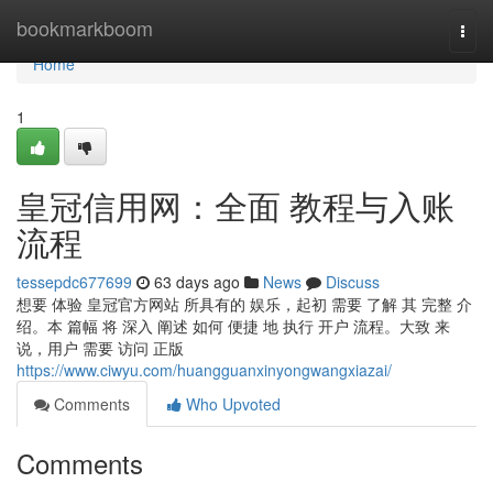
Home
bookmarkboom
Togg
navi
Home
1
皇冠信用网：全面 教程与入账
流程
tessepdc677699
63 days ago
News
Discuss
想要 体验 皇冠官方网站 所具有的 娱乐，起初 需要 了解 其 完整 介
绍。本 篇幅 将 深入 阐述 如何 便捷 地 执行 开户 流程。大致 来
说，用户 需要 访问 正版
https://www.ciwyu.com/huangguanxinyongwangxiazai/
Comments
Who Upvoted
Comments