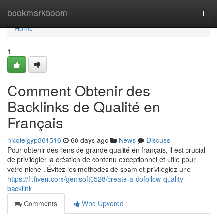
Home
bookmarkboom
Togg
navi
Home
1
Comment Obtenir des
Backlinks de Qualité en
Français
nicoleigyp361516
66 days ago
News
Discuss
Pour obtenir des liens de grande qualité en français, il est crucial
de privilégier la création de contenu exceptionnel et utile pour
votre niche . Évitez les méthodes de spam et privilégiez une
https://fr.fiverr.com/genisoft0528/create-a-dofollow-quality-
backlink
Comments
Who Upvoted