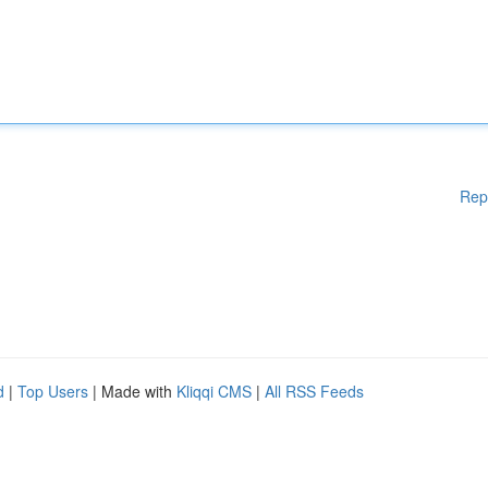
Rep
d
|
Top Users
| Made with
Kliqqi CMS
|
All RSS Feeds