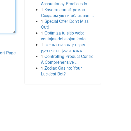
Accountancy Practices in...
1
Качественный ремонт
Создаем уют и облик ваш...
1
Special Offer Don't Miss
Out!
1
Optimiza tu sitio web:
ventajas del alojamiento...
1
עורך דין אברהם הופרט:
המומחה שלך בדיני נזיקין
ort Page
1
Controlling Product Control:
A Comprehensive ...
1
Zodiac Casino: Your
Luckiest Bet?