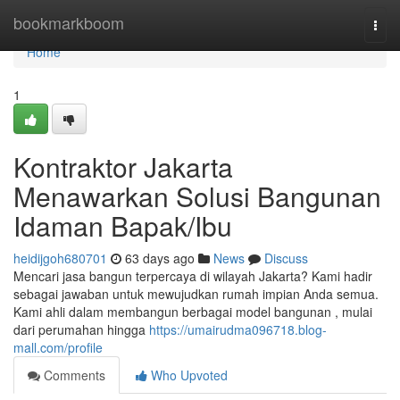
Home
bookmarkboom
Togg
navi
Home
1
Kontraktor Jakarta
Menawarkan Solusi Bangunan
Idaman Bapak/Ibu
heidijgoh680701
63 days ago
News
Discuss
Mencari jasa bangun terpercaya di wilayah Jakarta? Kami hadir
sebagai jawaban untuk mewujudkan rumah impian Anda semua.
Kami ahli dalam membangun berbagai model bangunan , mulai
dari perumahan hingga
https://umairudma096718.blog-
mall.com/profile
Comments
Who Upvoted