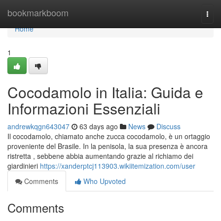
Home
bookmarkboom
Togg
navi
Home
1
Cocodamolo in Italia: Guida e
Informazioni Essenziali
andrewkqgn643047
63 days ago
News
Discuss
Il cocodamolo, chiamato anche zucca cocodamolo, è un ortaggio
proveniente del Brasile. In la penisola, la sua presenza è ancora
ristretta , sebbene abbia aumentando grazie al richiamo dei
giardinieri
https://xanderptcj113903.wikiitemization.com/user
Comments
Who Upvoted
Comments