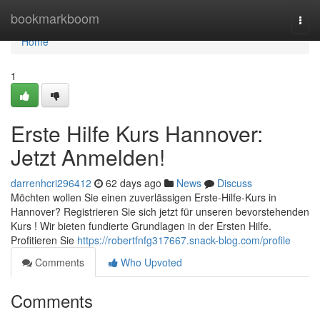
Home
bookmarkboom
Togg
navi
Home
1
Erste Hilfe Kurs Hannover:
Jetzt Anmelden!
darrenhcri296412
62 days ago
News
Discuss
Möchten wollen Sie einen zuverlässigen Erste-Hilfe-Kurs in
Hannover? Registrieren Sie sich jetzt für unseren bevorstehenden
Kurs ! Wir bieten fundierte Grundlagen in der Ersten Hilfe.
Profitieren Sie
https://robertfnfg317667.snack-blog.com/profile
Comments
Who Upvoted
Comments