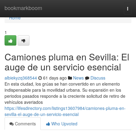
Home
bookmarkboom
Togg
navi
Home
1
Camiones pluma en Sevilla: El
auge de un servicio esencial
albiekyzq368544
61 days ago
News
Discuss
En esta ciudad, los grúas se han convertido en un elemento
indispensable para la movilidad urbana. Su expansión en los
periodos pasados responde a la creciente solicitud de retiro de
vehículos averiados
https://lifesdirectory.com/listings13607984/camiones-pluma-en-
sevilla-el-auge-de-un-servicio-esencial
Comments
Who Upvoted