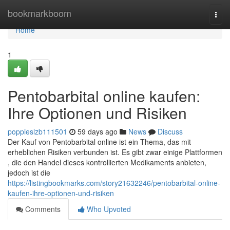
Home
bookmarkboom
Togg
navi
Home
1
Pentobarbital online kaufen:
Ihre Optionen und Risiken
poppieslzb111501
59 days ago
News
Discuss
Der Kauf von Pentobarbital online ist ein Thema, das mit
erheblichen Risiken verbunden ist. Es gibt zwar einige Plattformen
, die den Handel dieses kontrollierten Medikaments anbieten,
jedoch ist die
https://listingbookmarks.com/story21632246/pentobarbital-online-
kaufen-ihre-optionen-und-risiken
Comments
Who Upvoted