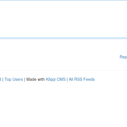
Rep
d
|
Top Users
| Made with
Kliqqi CMS
|
All RSS Feeds