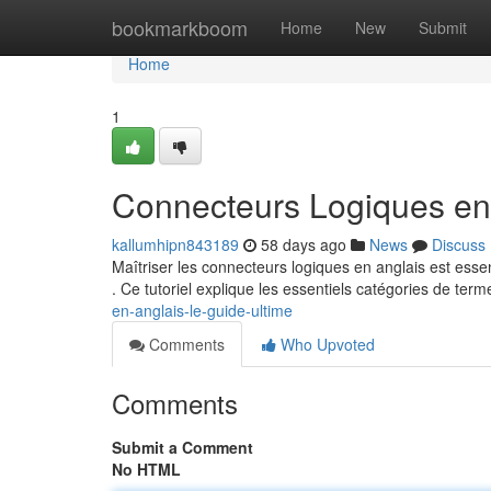
Home
bookmarkboom
Home
New
Submit
Home
1
Connecteurs Logiques en 
kallumhipn843189
58 days ago
News
Discuss
Maîtriser les connecteurs logiques en anglais est esse
. Ce tutoriel explique les essentiels catégories de ter
en-anglais-le-guide-ultime
Comments
Who Upvoted
Comments
Submit a Comment
No HTML