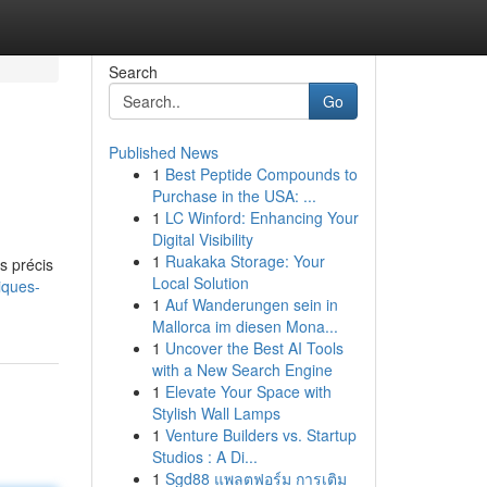
Search
Go
Published News
1
Best Peptide Compounds to
Purchase in the USA: ...
1
LC Winford: Enhancing Your
Digital Visibility
1
Ruakaka Storage: Your
s précis
Local Solution
iques-
1
Auf Wanderungen sein in
Mallorca im diesen Mona...
1
Uncover the Best AI Tools
with a New Search Engine
1
Elevate Your Space with
Stylish Wall Lamps
1
Venture Builders vs. Startup
Studios : A Di...
1
Sgd88 แพลตฟอร์ม การเติม