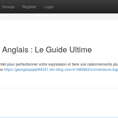
Groups
Register
Login
Anglais : Le Guide Ultime
ntiel pour perfectionner votre expression et faire vos raisonnements plu
mes
https://georgiazpqq094331.dm-blog.com/41980863/connecteurs-log