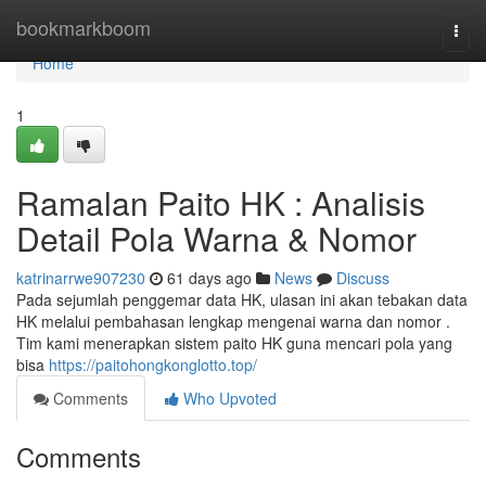
Home
bookmarkboom
Togg
navi
Home
1
Ramalan Paito HK : Analisis
Detail Pola Warna & Nomor
katrinarrwe907230
61 days ago
News
Discuss
Pada sejumlah penggemar data HK, ulasan ini akan tebakan data
HK melalui pembahasan lengkap mengenai warna dan nomor .
Tim kami menerapkan sistem paito HK guna mencari pola yang
bisa
https://paitohongkonglotto.top/
Comments
Who Upvoted
Comments