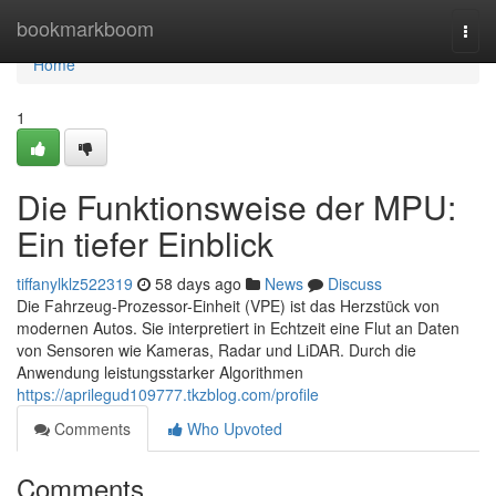
Home
bookmarkboom
Togg
navi
Home
1
Die Funktionsweise der MPU:
Ein tiefer Einblick
tiffanylklz522319
58 days ago
News
Discuss
Die Fahrzeug-Prozessor-Einheit (VPE) ist das Herzstück von
modernen Autos. Sie interpretiert in Echtzeit eine Flut an Daten
von Sensoren wie Kameras, Radar und LiDAR. Durch die
Anwendung leistungsstarker Algorithmen
https://aprilegud109777.tkzblog.com/profile
Comments
Who Upvoted
Comments