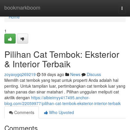
Home
bookmarkboom
Togg
navi
Home
1
Pilihan Cat Tembok: Eksterior
& Interior Terbaik
zoyaxygq269219
59 days ago
News
Discuss
Memilih cat tembok yang tepat untuk properti Anda adalah hal
penting. Untuk tampilan luar, pertimbangkan cat tembok luar yang
tahan panas dan sinar matahari . Pilihan unggulan meliputi cat
akrilik dengan
https://albieimyy417495.anchor-
blog.com/22059977/pilihan-cat-tembok-eksterior-interior-terbaik
Comments
Who Upvoted
Comments