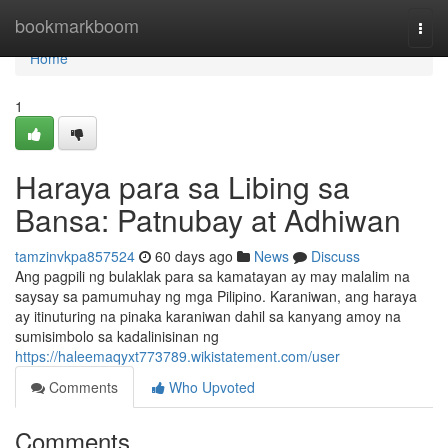
Home
bookmarkboom
Togg
navi
Home
1
Haraya para sa Libing sa
Bansa: Patnubay at Adhiwan
tamzinvkpa857524
60 days ago
News
Discuss
Ang pagpili ng bulaklak para sa kamatayan ay may malalim na
saysay sa pamumuhay ng mga Pilipino. Karaniwan, ang haraya
ay itinuturing na pinaka karaniwan dahil sa kanyang amoy na
sumisimbolo sa kadalinisinan ng
https://haleemaqyxt773789.wikistatement.com/user
Comments
Who Upvoted
Comments