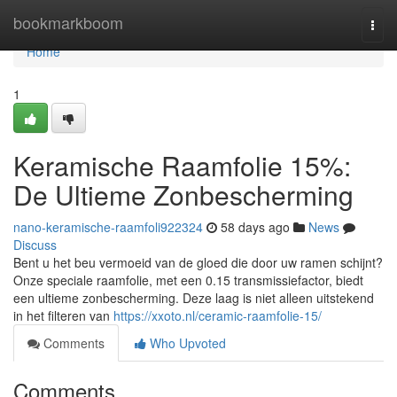
Home
bookmarkboom
Togg
navi
Home
1
Keramische Raamfolie 15%:
De Ultieme Zonbescherming
nano-keramische-raamfoli922324
58 days ago
News
Discuss
Bent u het beu vermoeid van de gloed die door uw ramen schijnt?
Onze speciale raamfolie, met een 0.15 transmissiefactor, biedt
een ultieme zonbescherming. Deze laag is niet alleen uitstekend
in het filteren van
https://xxoto.nl/ceramic-raamfolie-15/
Comments
Who Upvoted
Comments