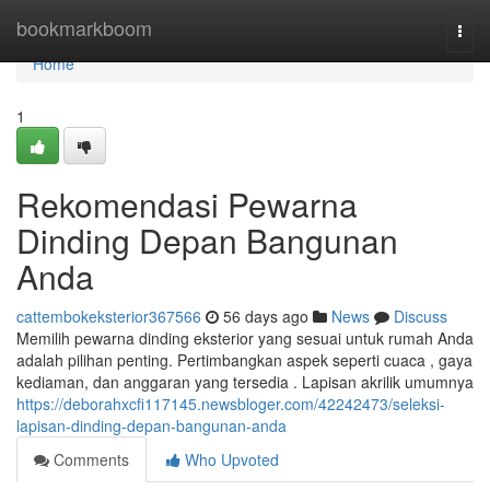
Home
bookmarkboom
Togg
navi
Home
1
Rekomendasi Pewarna
Dinding Depan Bangunan
Anda
cattembokeksterior367566
56 days ago
News
Discuss
Memilih pewarna dinding eksterior yang sesuai untuk rumah Anda
adalah pilihan penting. Pertimbangkan aspek seperti cuaca , gaya
kediaman, dan anggaran yang tersedia . Lapisan akrilik umumnya
https://deborahxcfi117145.newsbloger.com/42242473/seleksi-
lapisan-dinding-depan-bangunan-anda
Comments
Who Upvoted