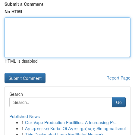
Submit a Comment
No HTML
HTML is disabled
Report Page
Search
Go
Published News
1
Our Vape Production Facilities: A Increasing Pr...
1
Αρωματικά Keria: Oi Αγαπημένες Sintagmatismoi
1
This Designated Lean Facilitator Network