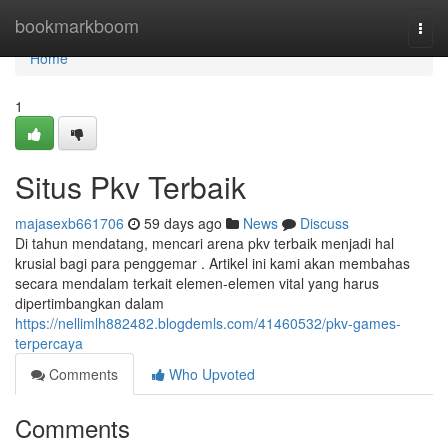
Home
bookmarkboom
Togg
navi
Home
1
Situs Pkv Terbaik
majasexb661706
59 days ago
News
Discuss
Di tahun mendatang, mencari arena pkv terbaik menjadi hal
krusial bagi para penggemar . Artikel ini kami akan membahas
secara mendalam terkait elemen-elemen vital yang harus
dipertimbangkan dalam
https://nellimlh882482.blogdemls.com/41460532/pkv-games-
terpercaya
Comments
Who Upvoted
Comments