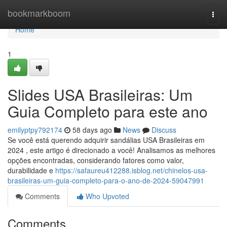
Home
bookmarkboom
Togg
navi
Home
1
Slides USA Brasileiras: Um
Guia Completo para este ano
emilyptpy792174
58 days ago
News
Discuss
Se você está querendo adquirir sandálias USA Brasileiras em
2024 , este artigo é direcionado a você! Analisamos as melhores
opções encontradas, considerando fatores como valor,
durabilidade e
https://safaureu412288.isblog.net/chinelos-usa-
brasileiras-um-guia-completo-para-o-ano-de-2024-59047991
Comments
Who Upvoted
Comments