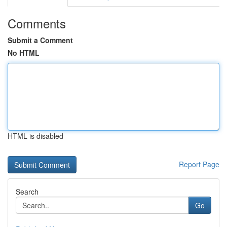
Comments
Submit a Comment
No HTML
HTML is disabled
Report Page
Search
Go