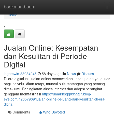
Home
bookmarkboom
Togg
navi
Home
1
Jualan Online: Kesempatan
dan Kesulitan di Periode
Digital
logamwin-88034245
58 days ago
News
Discuss
Di era digital ini, jualan online menawarkan kesempatan yang luas
bagi individu. Akan tetapi, muncul pula tantangan yang penting
dimaklumi. Peningkatan akses internet dan adopsi perangkat
genggam memfasilitasi
https://umairnsqq035527.blog-
eye.com/42057909/jualan-online-peluang-dan-kesulitan-di-era-
digital
Comments
Who Upvoted