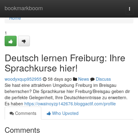
Home
bookmarkboom
Togg
navi
Home
1
Deutsch lernen Freiburg: Ihre
Sprachkurse hier!
woodyxqup952955
58 days ago
News
Discuss
Sie hast eine attraktiven Umgebung Freiburg im Breisgau
beherrschen? Die Sprachkurse hier Freiburg/Breisgau geben dir
die perfekte Gelegenheit, Ihre Deutschkenntnisse zu erweitern.
Es haben
https://owainoyzp142676.bloggactif.com/profile
Comments
Who Upvoted
Comments