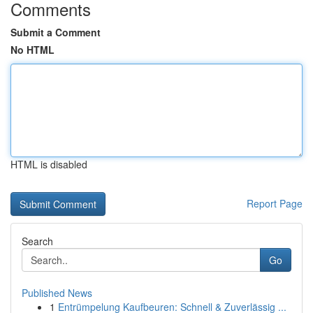
Comments
Submit a Comment
No HTML
HTML is disabled
Report Page
Search
Go
Published News
1
Entrümpelung Kaufbeuren: Schnell & Zuverlässig ...