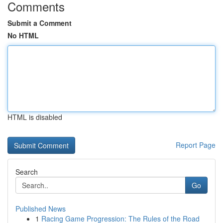
Comments
Submit a Comment
No HTML
HTML is disabled
Report Page
Search
Go
Published News
1
Racing Game Progression: The Rules of the Road