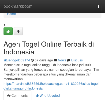
Home
bookmarkboom
Togg
navi
Home
1
Agen Togel Online Terbaik di
Indonesia
situs-togel059174
57 days ago
News
Discuss
Mencari situs togel online unggul di Indonesia bisa jadi sulit .
Banyak pilihan yang tersedia , namun sebagian terpercaya . Tim
merekomendasikan beberapa situs yang dikenal aman dan
menawarkan
https://marvintiei838556.theideasblog.com/41830256/situs-togel-
digital-unggul-di-indonesia
Comments
Who Upvoted