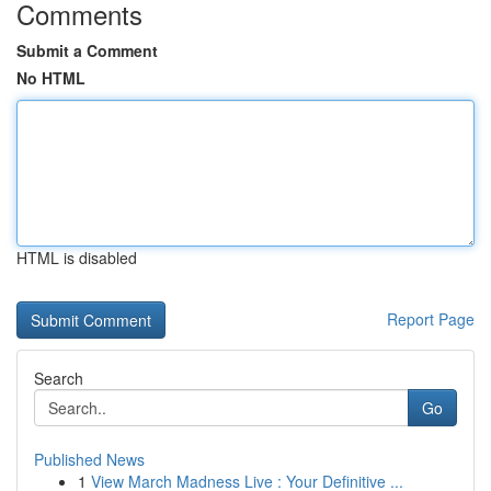
Comments
Submit a Comment
No HTML
HTML is disabled
Report Page
Search
Go
Published News
1
View March Madness Live : Your Definitive ...