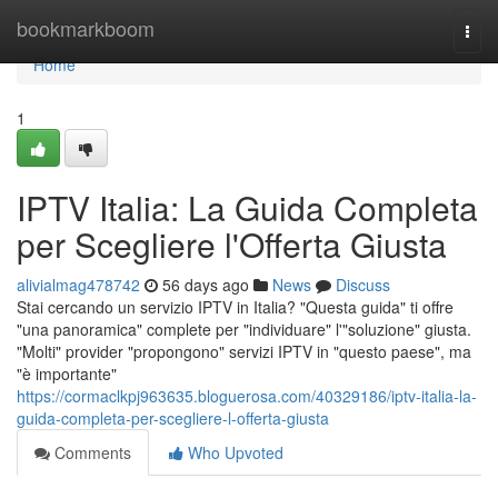
Home
bookmarkboom
Togg
navi
Home
1
IPTV Italia: La Guida Completa
per Scegliere l'Offerta Giusta
alivialmag478742
56 days ago
News
Discuss
Stai cercando un servizio IPTV in Italia? "Questa guida" ti offre
"una panoramica" complete per "individuare" l'"soluzione" giusta.
"Molti" provider "propongono" servizi IPTV in "questo paese", ma
"è importante"
https://cormaclkpj963635.bloguerosa.com/40329186/iptv-italia-la-
guida-completa-per-scegliere-l-offerta-giusta
Comments
Who Upvoted