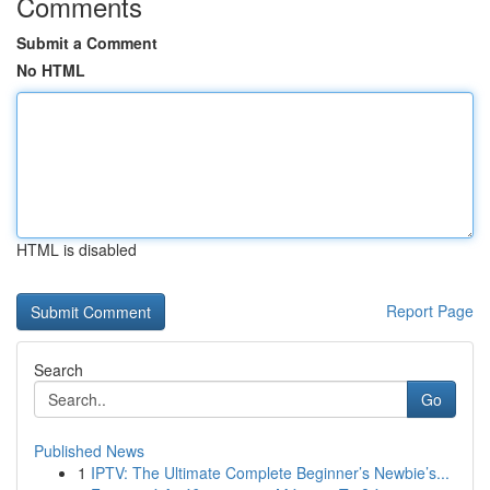
Comments
Submit a Comment
No HTML
HTML is disabled
Report Page
Search
Go
Published News
1
IPTV: The Ultimate Complete Beginner’s Newbie’s...