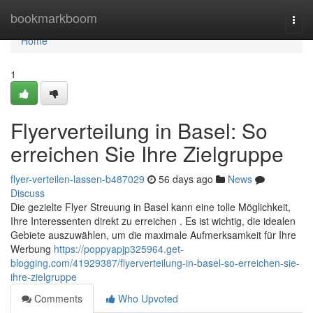
Home
bookmarkboom
Togg
navi
Home
1
Flyerverteilung in Basel: So
erreichen Sie Ihre Zielgruppe
flyer-verteilen-lassen-b487029
56 days ago
News
Discuss
Die gezielte Flyer Streuung in Basel kann eine tolle Möglichkeit,
Ihre Interessenten direkt zu erreichen . Es ist wichtig, die idealen
Gebiete auszuwählen, um die maximale Aufmerksamkeit für Ihre
Werbung
https://poppyapjp325964.get-
blogging.com/41929387/flyerverteilung-in-basel-so-erreichen-sie-
ihre-zielgruppe
Comments
Who Upvoted