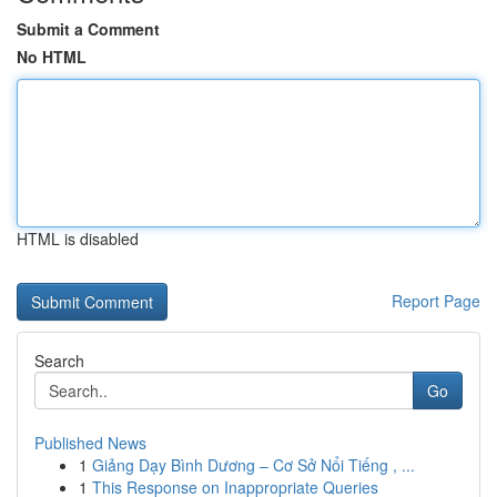
Submit a Comment
No HTML
HTML is disabled
Report Page
Search
Go
Published News
1
Giảng Dạy Bình Dương – Cơ Sở Nổi Tiếng , ...
1
This Response on Inappropriate Queries