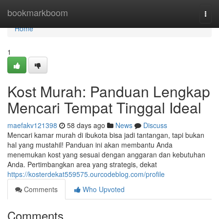
Home
bookmarkboom
Togg
navi
Home
1
Kost Murah: Panduan Lengkap
Mencari Tempat Tinggal Ideal
maefakv121398
58 days ago
News
Discuss
Mencari kamar murah di ibukota bisa jadi tantangan, tapi bukan
hal yang mustahil! Panduan ini akan membantu Anda
menemukan kost yang sesuai dengan anggaran dan kebutuhan
Anda. Pertimbangkan area yang strategis, dekat
https://kosterdekat559575.ourcodeblog.com/profile
Comments
Who Upvoted
Comments