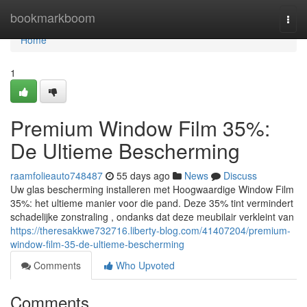
Home
bookmarkboom
Togg
navi
Home
1
Premium Window Film 35%:
De Ultieme Bescherming
raamfolieauto748487
55 days ago
News
Discuss
Uw glas bescherming installeren met Hoogwaardige Window Film
35%: het ultieme manier voor die pand. Deze 35% tint vermindert
schadelijke zonstraling , ondanks dat deze meubilair verkleint van
https://theresakkwe732716.liberty-blog.com/41407204/premium-
window-film-35-de-ultieme-bescherming
Comments
Who Upvoted
Comments