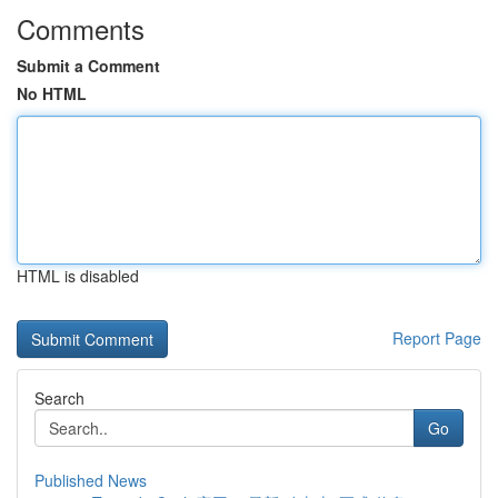
Comments
Submit a Comment
No HTML
HTML is disabled
Report Page
Search
Go
Published News