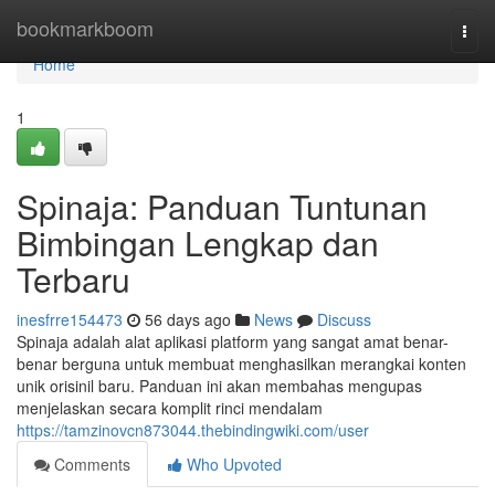
Home
bookmarkboom
Togg
navi
Home
1
Spinaja: Panduan Tuntunan
Bimbingan Lengkap dan
Terbaru
inesfrre154473
56 days ago
News
Discuss
Spinaja adalah alat aplikasi platform yang sangat amat benar-
benar berguna untuk membuat menghasilkan merangkai konten
unik orisinil baru. Panduan ini akan membahas mengupas
menjelaskan secara komplit rinci mendalam
https://tamzinovcn873044.thebindingwiki.com/user
Comments
Who Upvoted