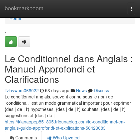
Home
bookmarkboom
Togg
navi
Home
1
Le Conditionnel dans Anglais :
Manuel Approfondi et
Clarifications
liviavwum066022
53 days ago
News
Discuss
Le conditionnel anglais, souvent connu sous le nom de
"conditional," est un mode grammatical important pour exprimer
{des | de | l') hypothèses, {des | de | l') souhaits, {des | de | l')
suggestions et {des | de |
https://kianaopep851805.tribunablog.com/le-conditionnel-en-
anglais-guide-approfondi-et-explications-56423083
Comments
Who Upvoted