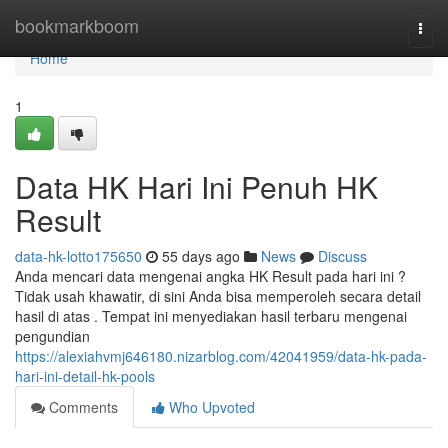
Home
bookmarkboom
Togg
navi
Home
1
Data HK Hari Ini Penuh HK
Result
data-hk-lotto175650
55 days ago
News
Discuss
Anda mencari data mengenai angka HK Result pada hari ini ?
Tidak usah khawatir, di sini Anda bisa memperoleh secara detail
hasil di atas . Tempat ini menyediakan hasil terbaru mengenai
pengundian
https://alexiahvmj646180.nizarblog.com/42041959/data-hk-pada-
hari-ini-detail-hk-pools
Comments
Who Upvoted