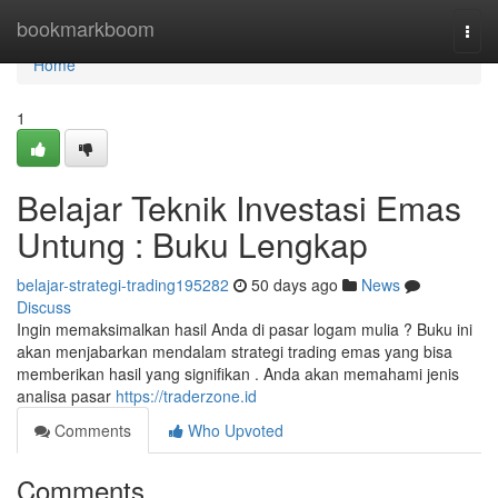
Home
bookmarkboom
Togg
navi
Home
1
Belajar Teknik Investasi Emas
Untung : Buku Lengkap
belajar-strategi-trading195282
50 days ago
News
Discuss
Ingin memaksimalkan hasil Anda di pasar logam mulia ? Buku ini
akan menjabarkan mendalam strategi trading emas yang bisa
memberikan hasil yang signifikan . Anda akan memahami jenis
analisa pasar
https://traderzone.id
Comments
Who Upvoted
Comments