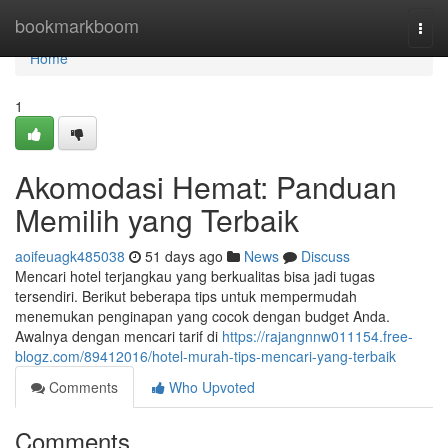
Home
bookmarkboom
Togg
navi
Home
1
Akomodasi Hemat: Panduan
Memilih yang Terbaik
aoifeuagk485038
51 days ago
News
Discuss
Mencari hotel terjangkau yang berkualitas bisa jadi tugas
tersendiri. Berikut beberapa tips untuk mempermudah
menemukan penginapan yang cocok dengan budget Anda.
Awalnya dengan mencari tarif di
https://rajangnnw011154.free-
blogz.com/89412016/hotel-murah-tips-mencari-yang-terbaik
Comments
Who Upvoted
Comments