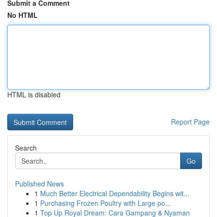
Submit a Comment
No HTML
HTML is disabled
Report Page
Search
Go
Published News
1
Much Better Electrical Dependability Begins wit...
1
Purchasing Frozen Poultry with Large po...
1
Top Up Royal Dream: Cara Gampang & Nyaman