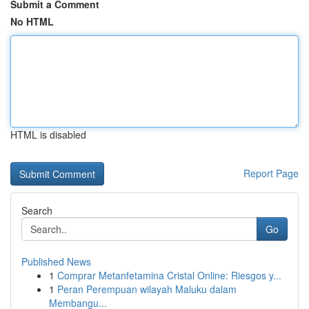
Submit a Comment
No HTML
HTML is disabled
Report Page
Search
Go
Published News
1
Comprar Metanfetamina Cristal Online: Riesgos y...
1
Peran Perempuan wilayah Maluku dalam
Membangu...