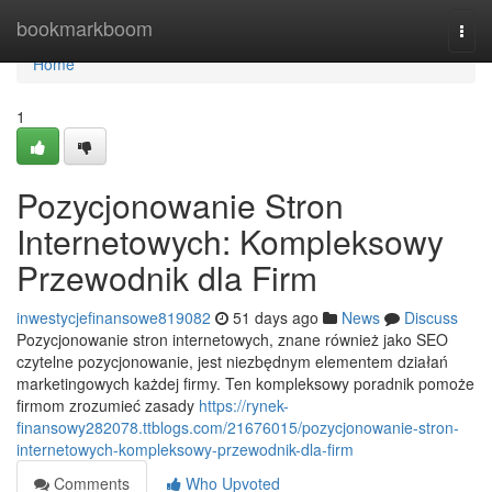
Home
bookmarkboom
Togg
navi
Home
1
Pozycjonowanie Stron
Internetowych: Kompleksowy
Przewodnik dla Firm
inwestycjefinansowe819082
51 days ago
News
Discuss
Pozycjonowanie stron internetowych, znane również jako SEO
czytelne pozycjonowanie, jest niezbędnym elementem działań
marketingowych każdej firmy. Ten kompleksowy poradnik pomoże
firmom zrozumieć zasady
https://rynek-
finansowy282078.ttblogs.com/21676015/pozycjonowanie-stron-
internetowych-kompleksowy-przewodnik-dla-firm
Comments
Who Upvoted