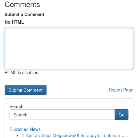
Comments
Submit a Comment
No HTML
HTML is disabled
Report Page
Search
Go
Published News
1
Ilustrasi Situs Megadewa88 Surabaya: Tuntunan U...