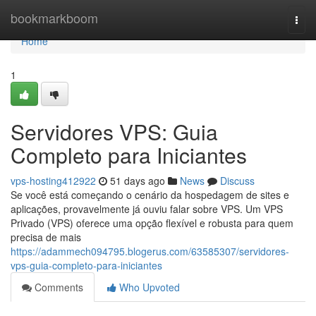
Home
bookmarkboom
Togg
navi
Home
1
Servidores VPS: Guia
Completo para Iniciantes
vps-hosting412922
51 days ago
News
Discuss
Se você está começando o cenário da hospedagem de sites e
aplicações, provavelmente já ouviu falar sobre VPS. Um VPS
Privado (VPS) oferece uma opção flexível e robusta para quem
precisa de mais
https://adammech094795.blogerus.com/63585307/servidores-
vps-guia-completo-para-iniciantes
Comments
Who Upvoted