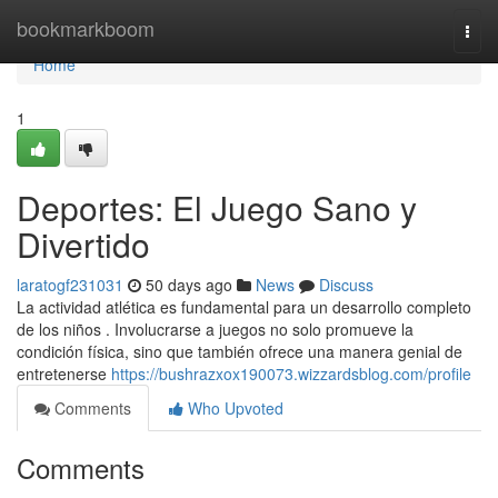
Home
bookmarkboom
Togg
navi
Home
1
Deportes: El Juego Sano y
Divertido
laratogf231031
50 days ago
News
Discuss
La actividad atlética es fundamental para un desarrollo completo
de los niños . Involucrarse a juegos no solo promueve la
condición física, sino que también ofrece una manera genial de
entretenerse
https://bushrazxox190073.wizzardsblog.com/profile
Comments
Who Upvoted
Comments